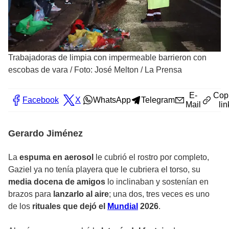
Trabajadoras de limpia con impermeable barrieron con
escobas de vara
/
Foto: José Melton / La Prensa
E-
Cop
Facebook
X
WhatsApp
Telegram
Mail
lin
Gerardo Jiménez
La
espuma en aerosol
le cubrió el rostro por completo,
Gaziel ya no tenía playera que le cubriera el torso, su
media docena de amigos
lo inclinaban y sostenían en
brazos para
lanzarlo al aire
; una dos, tres veces es uno
de los
rituales que dejó el
Mundial
2026
.