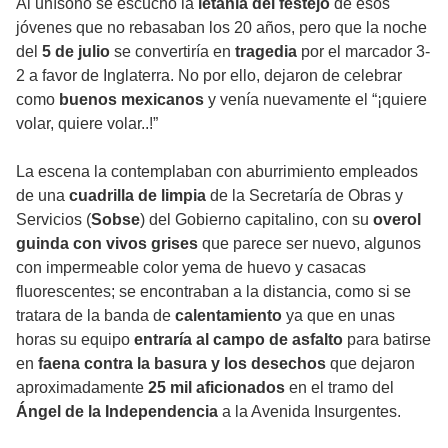
Al unísono se escuchó la
letanía del festejo
de esos
jóvenes que no rebasaban los 20 años, pero que la noche
del
5 de julio
se convertiría en
tragedia
por el marcador 3-
2 a favor de Inglaterra. No por ello, dejaron de celebrar
como
buenos mexicanos
y venía nuevamente el “¡quiere
volar, quiere volar..!”
La escena la contemplaban con aburrimiento empleados
de una
cuadrilla de limpia
de la Secretaría de Obras y
Servicios (
Sobse
) del Gobierno capitalino, con su
overol
guinda con vivos grises
que parece ser nuevo, algunos
con impermeable color yema de huevo y casacas
fluorescentes; se encontraban a la distancia, como si se
tratara de la banda de
calentamiento
ya que en unas
horas su equipo
entraría al campo de asfalto
para batirse
en
faena contra la basura y los desechos
que dejaron
aproximadamente
25 mil aficionados
en el tramo del
Ángel de la Independencia
a la Avenida Insurgentes.