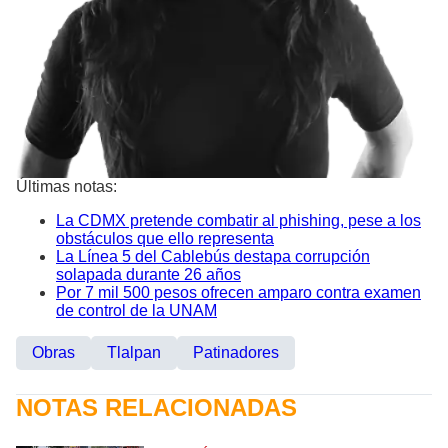
Últimas notas:
La CDMX pretende combatir al phishing, pese a los
obstáculos que ello representa
La Línea 5 del Cablebús destapa corrupción
solapada durante 26 años
Por 7 mil 500 pesos ofrecen amparo contra examen
de control de la UNAM
Obras
Tlalpan
Patinadores
NOTAS RELACIONADAS