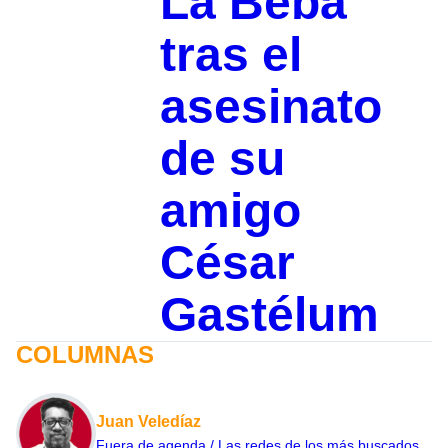
La Beba
tras el
asesinato
de su
amigo
César
Gastélum
COLUMNAS
Juan Veledíaz
Fuera de agenda / Las redes de los más buscados