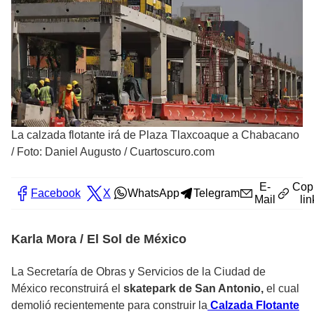
La calzada flotante irá de Plaza Tlaxcoaque a Chabacano
/
Foto: Daniel Augusto / Cuartoscuro.com
E-
Cop
Facebook
X
WhatsApp
Telegram
Mail
lin
Karla Mora / El Sol de México
La Secretaría de Obras y Servicios de la Ciudad de
México reconstruirá el
skatepark de San Antonio,
el cual
demolió recientemente para construir la
Calzada Flotante