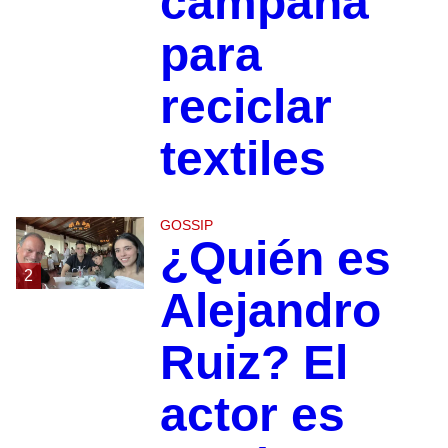
campaña
para
reciclar
textiles
GOSSIP
¿Quién es
2
Alejandro
Ruiz? El
actor es