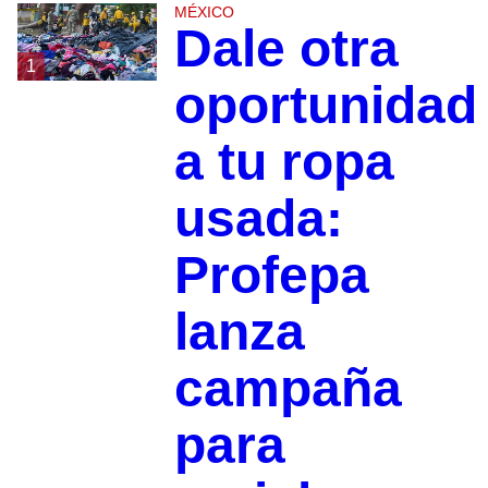
MÉXICO
Dale otra
1
oportunidad
a tu ropa
usada:
Profepa
lanza
campaña
para