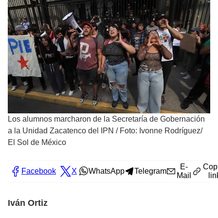
Los alumnos marcharon de la Secretaría de Gobernación
a la Unidad Zacatenco del IPN
/
Foto: Ivonne Rodríguez/
El Sol de México
E-
Cop
Facebook
X
WhatsApp
Telegram
Mail
lin
Iván Ortiz