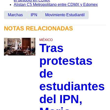
el despojo en CDMX
Alistan C5 Metropolitano entre CDMX y Edomex
Marchas
IPN
Movimiento Estudiantil
NOTAS RELACIONADAS
MÉXICO
Tras
protestas
de
estudiantes
del IPN,