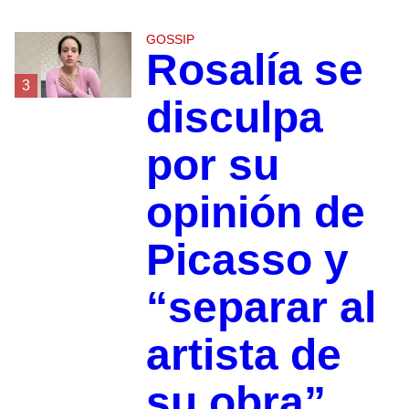
GOSSIP
Rosalía se
3
disculpa
por su
opinión de
Picasso y
“separar al
artista de
su obra”