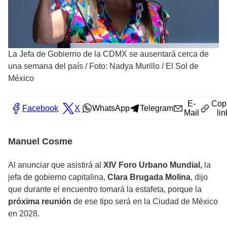
La Jefa de Gobierno de la CDMX se ausentará cerca de
una semana del país
/
Foto: Nadya Murillo / El Sol de
México
E-
Cop
Facebook
X
WhatsApp
Telegram
Mail
lin
Manuel Cosme
Al anunciar que asistirá al
XIV Foro Urbano Mundial,
la
jefa de gobierno capitalina,
Clara Brugada Molina
, dijo
que durante el encuentro tomará la estafeta, porque la
próxima reunión
de ese tipo será en la Ciudad de México
en 2028.