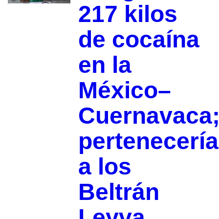
217 kilos
de cocaína
en la
México–
Cuernavaca
pertenecería
a los
Beltrán
Leyva