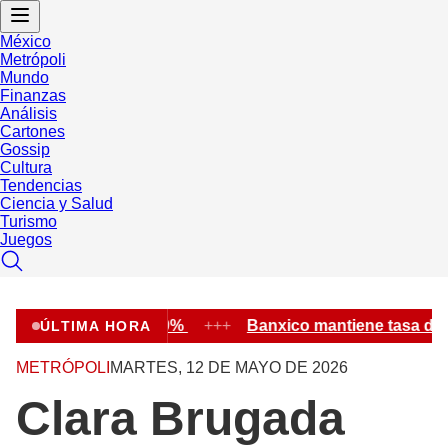
México
Metrópoli
Mundo
Finanzas
Análisis
Cartones
Gossip
Cultura
Tendencias
Ciencia y Salud
Turismo
Juegos
sa de interés en 6.50%
+++
Banxico mantiene tasa de i
ÚLTIMA HORA
METRÓPOLI
MARTES, 12 DE MAYO DE 2026
Clara Brugada