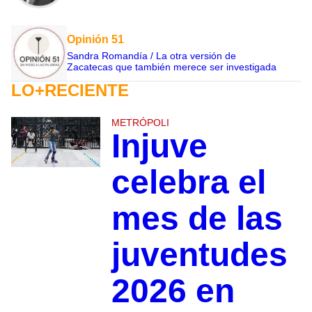
Opinión 51
Sandra Romandía / La otra versión de
Zacatecas que también merece ser investigada
LO+RECIENTE
METRÓPOLI
Injuve
celebra el
mes de las
juventudes
2026 en