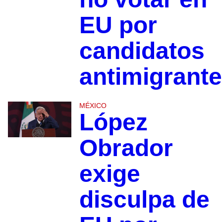
EU por
candidatos
antimigrant
MÉXICO
López
Obrador
exige
disculpa de