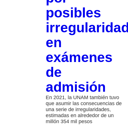
posibles
irregularida
en
exámenes
de
admisión
En 2021, la UNAM también tuvo
que asumir las consecuencias de
una serie de irregularidades,
estimadas en alrededor de un
millón 354 mil pesos