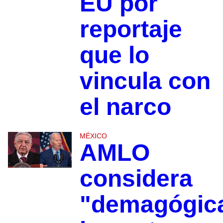
EU por
reportaje
que lo
vincula con
el narco
MÉXICO
AMLO
considera
"demagógic