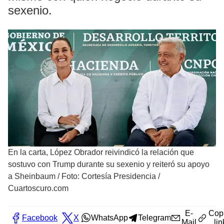
sexenio.
En la carta, López Obrador reivindicó la relación que
sostuvo con Trump durante su sexenio y reiteró su apoyo
a Sheinbaum
/
Foto: Cortesía Presidencia /
Cuartoscuro.com
E-
Cop
Facebook
X
WhatsApp
Telegram
Mail
lin