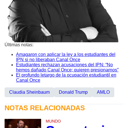
Últimas notas:
Amagaron con aplicar la ley a los estudiantes del
IPN si no liberaban Canal Once
Estudiantes rechazan acusaciones del IPN: “No
hemos dañado Canal Once; quieren presionarnos”
El profundo letargo de la ocupación estudiantil en
Canal Once
Claudia Sheinbaum
Donald Trump
AMLO
NOTAS RELACIONADAS
MUNDO