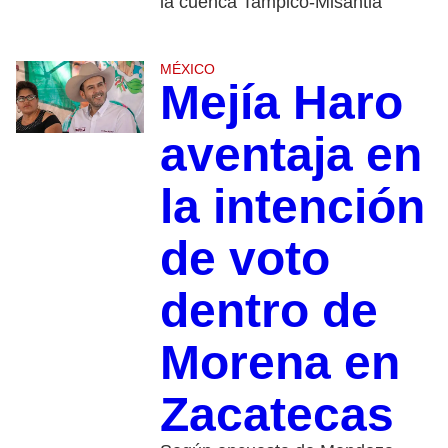
la cuenca Tampico-Misantla
MÉXICO
Mejía Haro
aventaja en
la intención
de voto
dentro de
Morena en
Zacatecas