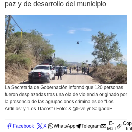
paz y de desarrollo del municipio
La Secretaría de Gobernación informó que 120 personas
fueron desplazadas tras una ola de violencia originado por
la presencia de las agrupaciones criminales de “Los
Ardillos” y “Los Tlacos”
/
Foto: X @EvelynSalgadoP
E-
Cop
Facebook
X
WhatsApp
Telegram
Mail
lin