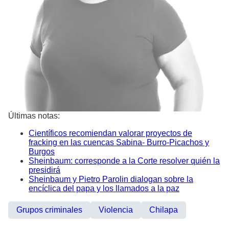
Últimas notas:
Científicos recomiendan valorar proyectos de
fracking en las cuencas Sabina- Burro-Picachos y
Burgos
Sheinbaum: corresponde a la Corte resolver quién la
presidirá
Sheinbaum y Pietro Parolin dialogan sobre la
encíclica del papa y los llamados a la paz
Grupos criminales
Violencia
Chilapa