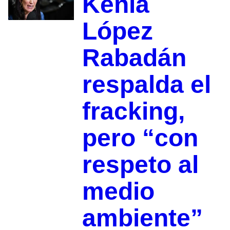
Kenia
López
Rabadán
respalda el
fracking,
pero “con
respeto al
medio
ambiente”