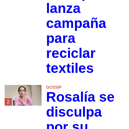
lanza
campaña
para
reciclar
textiles
GOSSIP
Rosalía se
2
disculpa
por su