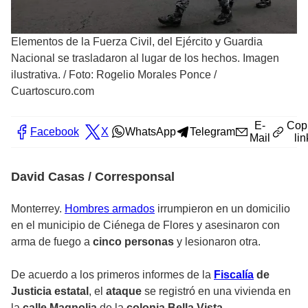
Elementos de la Fuerza Civil, del Ejército y Guardia
Nacional se trasladaron al lugar de los hechos. Imagen
ilustrativa.
/
Foto: Rogelio Morales Ponce /
Cuartoscuro.com
E-
Cop
Facebook
X
WhatsApp
Telegram
Mail
lin
David Casas / Corresponsal
Monterrey.
Hombres armados
irrumpieron en un domicilio
en el municipio de Ciénega de Flores y
asesinaron
con
arma de fuego
a
cinco personas
y lesionaron otra.
De acuerdo a los primeros informes de la
Fiscalía
de
Justicia estatal
, el
ataque
se registró en una vivienda en
la
calle Magnolia
de la
colonia Bella Vista.