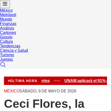
México
Metrópoli
Mundo
Finanzas
Análisis
Cartones
Gossip
Cultura
Tendencias
Ciencia y Salud
Turismo
Juegos
alacio de los Deportes
+++
UNAM aplicará el 91% de los
ÚLTIMA HORA
MÉXICO
SÁBADO, 9 DE MAYO DE 2026
Ceci Flores, la