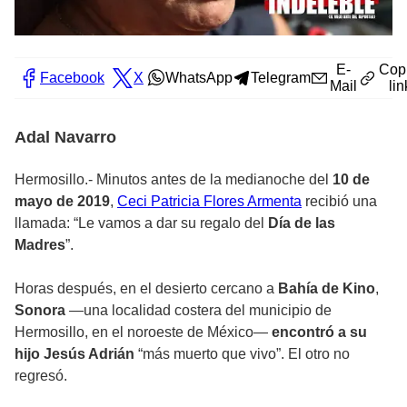
E-
Cop
Facebook
X
WhatsApp
Telegram
Mail
lin
Adal Navarro
Hermosillo.-
Minutos antes de la medianoche del
10 de
mayo de 2019
,
Ceci Patricia Flores Armenta
recibió una
llamada: “Le vamos a dar su regalo del
Día de las
Madres
”.
Horas después, en el desierto cercano a
Bahía de Kino
,
Sonora
—una localidad costera del municipio de
Hermosillo, en el noroeste de México—
encontró a su
hijo Jesús Adrián
“más muerto que vivo”. El otro no
regresó.