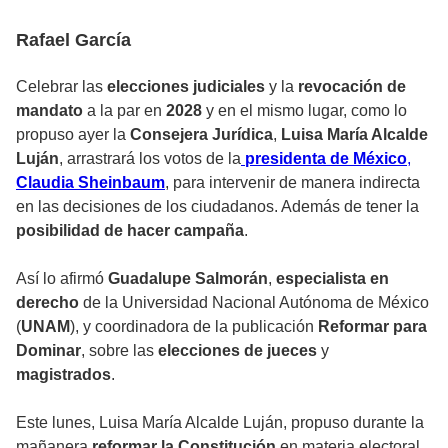
Rafael García
Celebrar las
elecciones judiciales
y la
revocación de
mandato
a la par en
2028
y en el mismo lugar, como lo
propuso ayer la
Consejera Jurídica
,
Luisa María Alcalde
Luján
, arrastrará los votos de la
presidenta de México
,
Claudia Sheinbaum
, para intervenir de manera indirecta
en las decisiones de los ciudadanos. Además de tener la
posibilidad de hacer campaña
.
Así lo afirmó
Guadalupe Salmorán
,
especialista en
derecho
de la Universidad Nacional Autónoma de México
(
UNAM
), y coordinadora de la publicación
Reformar para
Dominar
, sobre las
elecciones de jueces
y
magistrados
.
Este lunes, Luisa María Alcalde Luján, propuso durante la
mañanera
reformar la Constitución
en materia electoral,