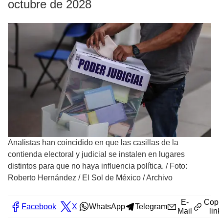
octubre de 2028
Analistas han coincidido en que las casillas de la
contienda electoral y judicial se instalen en lugares
distintos para que no haya influencia política.
/
Foto:
Roberto Hernández / El Sol de México / Archivo
E-
Cop
Facebook
X
WhatsApp
Telegram
Mail
lin