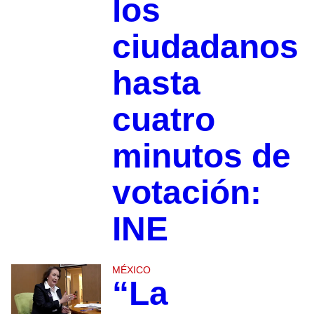
los
ciudadanos
hasta
cuatro
minutos de
votación:
INE
MÉXICO
“La