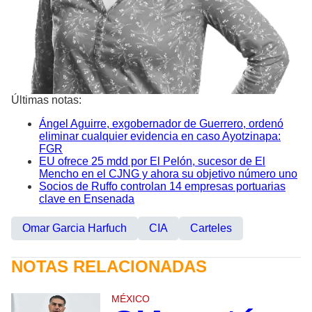
Últimas notas:
Ángel Aguirre, exgobernador de Guerrero, ordenó
eliminar cualquier evidencia en caso Ayotzinapa:
FGR
EU ofrece 25 mdd por El Pelón, sucesor de El
Mencho en el CJNG y ahora su objetivo número uno
Socios de Ruffo controlan 14 empresas portuarias
clave en Ensenada
Omar Garcia Harfuch
CIA
Carteles
NOTAS RELACIONADAS
MÉXICO