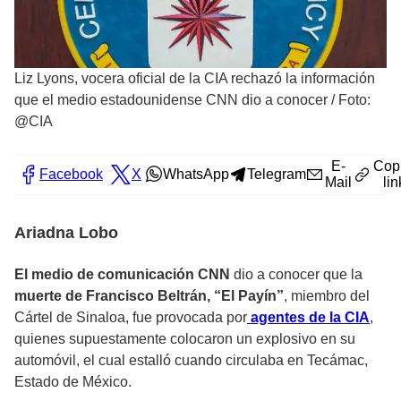
Liz Lyons, vocera oficial de la CIA rechazó la información
que el medio estadounidense CNN dio a conocer
/
Foto:
@CIA
E-
Cop
Facebook
X
WhatsApp
Telegram
Mail
lin
Ariadna Lobo
El medio de comunicación CNN
dio a conocer que la
muerte de Francisco Beltrán, “El Payín”
, miembro del
Cártel de Sinaloa, fue provocada por
agentes de la CIA
,
quienes supuestamente colocaron un explosivo en su
automóvil, el cual estalló cuando circulaba en Tecámac,
Estado de México.