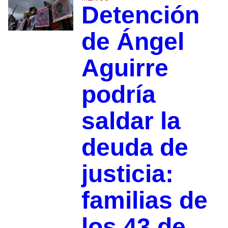
Detención
de Ángel
Aguirre
podría
saldar la
deuda de
justicia:
familias de
los 43 de