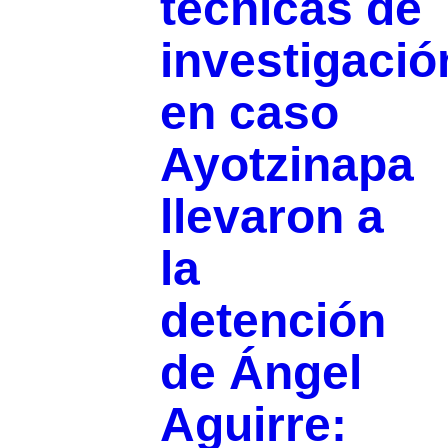
técnicas de
investigació
en caso
Ayotzinapa
llevaron a
la
detención
de Ángel
Aguirre: