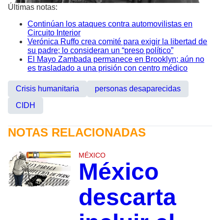
Últimas notas:
Continúan los ataques contra automovilistas en
Circuito Interior
Verónica Ruffo crea comité para exigir la libertad de
su padre; lo consideran un “preso político”
El Mayo Zambada permanece en Brooklyn; aún no
es trasladado a una prisión con centro médico
Crisis humanitaria
personas desaparecidas
CIDH
NOTAS RELACIONADAS
MÉXICO
México
descarta