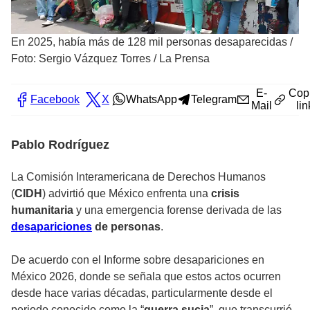
En 2025, había más de 128 mil personas desaparecidas
/
Foto: Sergio Vázquez Torres / La Prensa
E-
Cop
Facebook
X
WhatsApp
Telegram
Mail
lin
Pablo Rodríguez
La Comisión Interamericana de Derechos Humanos
(
CIDH
) advirtió que México enfrenta una
crisis
humanitaria
y una emergencia forense derivada de las
desapariciones
de personas
.
De acuerdo con el Informe sobre desapariciones en
México 2026, donde se señala que estos actos ocurren
desde hace varias décadas, particularmente desde el
periodo conocido como la “
guerra sucia
”, que transcurrió