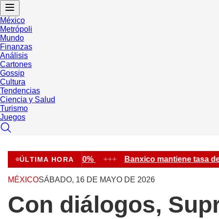
México
Metrópoli
Mundo
Finanzas
Análisis
Cartones
Gossip
Cultura
Tendencias
Ciencia y Salud
Turismo
Juegos
asa de interés en 6.50%
+++
Banxico mantiene tasa de i
ÚLTIMA HORA
MÉXICO
SÁBADO, 16 DE MAYO DE 2026
Con diálogos, Sup