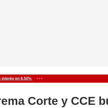
nterés en 6.50%
+++
rema Corte y CCE b