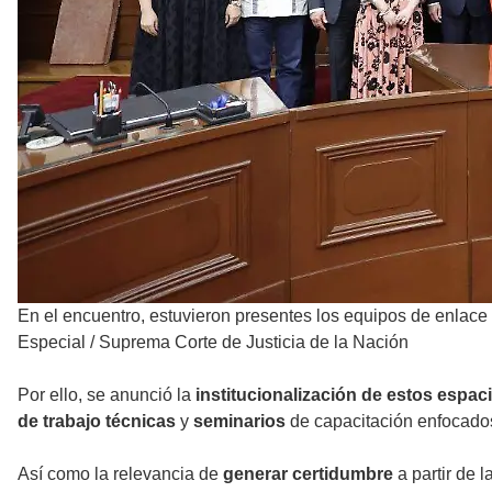
En el encuentro, estuvieron presentes los equipos de enlace 
Especial / Suprema Corte de Justicia de la Nación
Por ello, se anunció la
institucionalización de estos espac
de trabajo técnicas
y
seminarios
de capacitación enfocados 
Así como la relevancia de
generar certidumbre
a partir de 