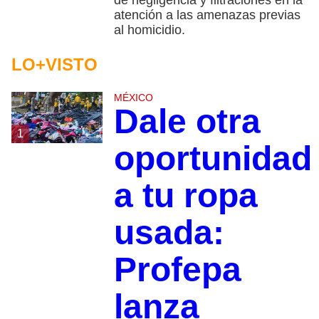
de negligencia y filtraciones en la
atención a las amenazas previas
al homicidio.
LO+VISTO
MÉXICO
Dale otra
1
oportunidad
a tu ropa
usada:
Profepa
lanza