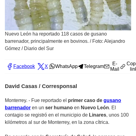
Nuevo León ha reportado 118 casos de gusano
barrenador, principalmente en bovinos.
/
Foto: Alejandro
Gómez / Diario del Sur
E-
Cop
Facebook
X
WhatsApp
Telegram
Mail
lin
David Casas / Corresponsal
Monterrey. - Fue reportado el
primer caso de
gusano
barrenador
en un
ser humano
en
Nuevo León
. El
contagio se registró en el municipio de
Linares
, unos 100
kilómetros al sur de Monterrey, en la zona cítrica.