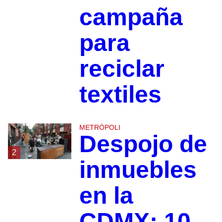
campaña
para
reciclar
textiles
METRÓPOLI
Despojo de
2
inmuebles
en la
CDMX: 10