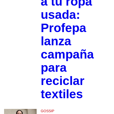
a tu ropa
usada:
Profepa
lanza
campaña
para
reciclar
textiles
GOSSIP