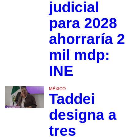
judicial
para 2028
ahorraría 2
mil mdp:
INE
MÉXICO
Taddei
designa a
tres