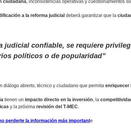
ón ciudadana
, inconsistencias operativas y cuestionamientos 
ificación a la reforma judicial
deberá garantizar que la
ciuda
udicial confiable, se requiere privilegi
rios políticos o de popularidad
n diálogo abierto, técnico y ciudadano que permita
enriquecer l
ia
tienen un
impacto directo en la inversión
, la
competitivida
icas
y la próxima
revisión del T-MEC
.
no perderte la información más important
e