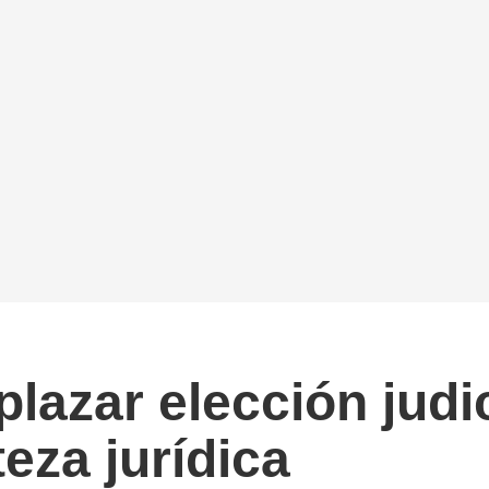
azar elección judic
teza jurídica