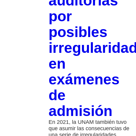
auditorías
por
posibles
irregularida
en
exámenes
de
admisión
En 2021, la UNAM también tuvo
que asumir las consecuencias de
una serie de irregularidades,