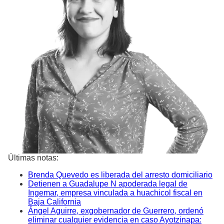
Últimas notas:
Brenda Quevedo es liberada del arresto domiciliario
Detienen a Guadalupe N apoderada legal de
Ingemar, empresa vinculada a huachicol fiscal en
Baja California
Ángel Aguirre, exgobernador de Guerrero, ordenó
eliminar cualquier evidencia en caso Ayotzinapa: