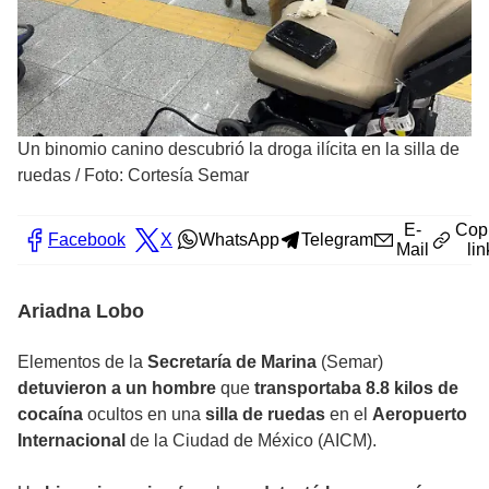
Un binomio canino descubrió la droga ilícita en la silla de
ruedas
/
Foto: Cortesía Semar
E-
Cop
Facebook
X
WhatsApp
Telegram
Mail
lin
Ariadna Lobo
Elementos de la
Secretaría de Marina
(Semar)
detuvieron a un hombre
que
transportaba 8.8 kilos de
cocaína
ocultos en una
silla de ruedas
en el
Aeropuerto
Internacional
de la Ciudad de México (AICM).