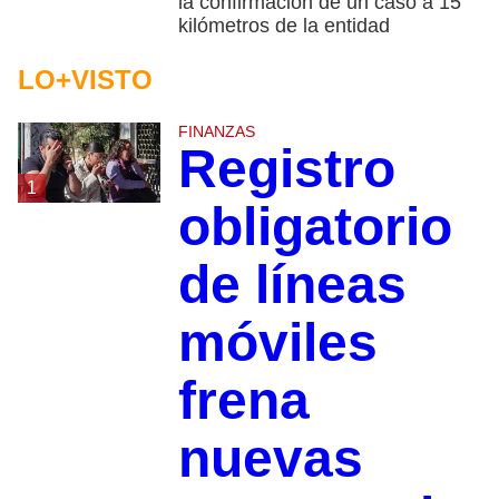
la confirmación de un caso a 15
kilómetros de la entidad
LO+VISTO
FINANZAS
Registro
1
obligatorio
de líneas
móviles
frena
nuevas