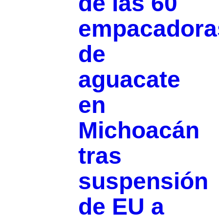
de las 60
empacadora
de
aguacate
en
Michoacán
tras
suspensión
de EU a