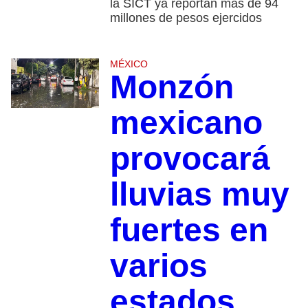
la SICT ya reportan más de 94
millones de pesos ejercidos
MÉXICO
Monzón
mexicano
provocará
lluvias muy
fuertes en
varios
estados