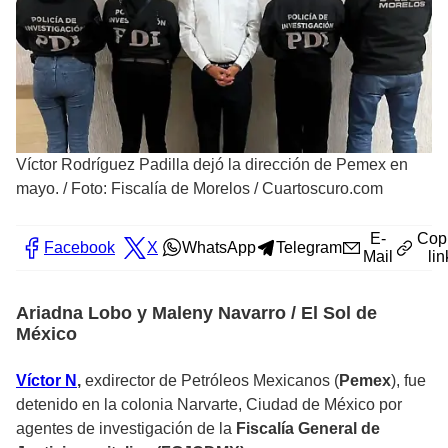
Víctor Rodríguez Padilla dejó la dirección de Pemex en
mayo.
/
Foto: Fiscalía de Morelos / Cuartoscuro.com
E-
Cop
Facebook
X
WhatsApp
Telegram
Mail
lin
Ariadna Lobo y Maleny Navarro / El Sol de
México
Víctor N
,
exdirector de Petróleos Mexicanos (
Pemex
), fue
detenido en la colonia Narvarte, Ciudad de México por
agentes de investigación de la
Fiscalía General de