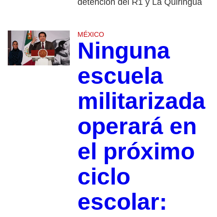
detención del R1 y La Quiringua
MÉXICO
Ninguna
escuela
militarizada
operará en
el próximo
ciclo
escolar: