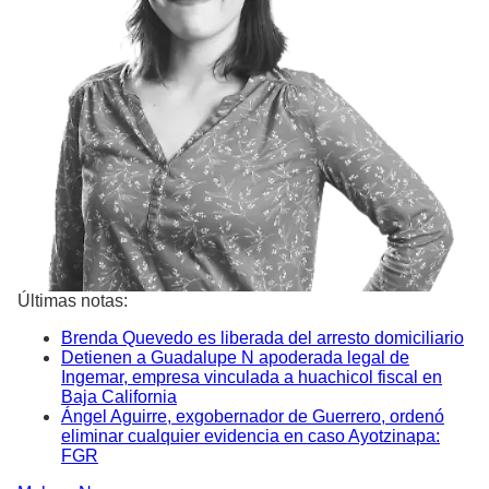
Últimas notas:
Brenda Quevedo es liberada del arresto domiciliario
Detienen a Guadalupe N apoderada legal de
Ingemar, empresa vinculada a huachicol fiscal en
Baja California
Ángel Aguirre, exgobernador de Guerrero, ordenó
eliminar cualquier evidencia en caso Ayotzinapa:
FGR