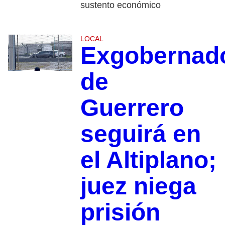
sustento económico
LOCAL
Exgobernad
de
Guerrero
seguirá en
el Altiplano;
juez niega
prisión