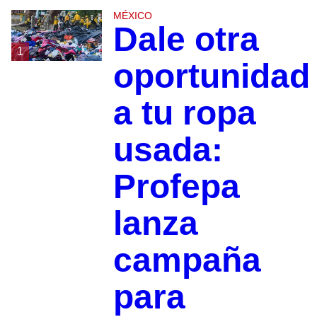
MÉXICO
Dale otra
1
oportunidad
a tu ropa
usada:
Profepa
lanza
campaña
para