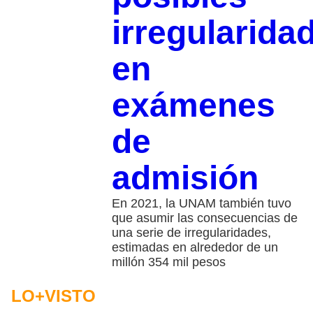
irregularida
en
exámenes
de
admisión
En 2021, la UNAM también tuvo
que asumir las consecuencias de
una serie de irregularidades,
estimadas en alrededor de un
millón 354 mil pesos
LO+VISTO