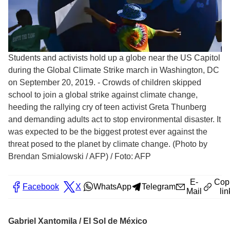
Students and activists hold up a globe near the US Capitol
during the Global Climate Strike march in Washington, DC
on September 20, 2019. - Crowds of children skipped
school to join a global strike against climate change,
heeding the rallying cry of teen activist Greta Thunberg
and demanding adults act to stop environmental disaster. It
was expected to be the biggest protest ever against the
threat posed to the planet by climate change. (Photo by
Brendan Smialowski / AFP)
/
Foto: AFP
E-
Cop
Facebook
X
WhatsApp
Telegram
Mail
lin
Gabriel Xantomila / El Sol de México