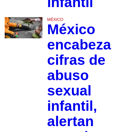
infantil
MÉXICO
México
encabeza
cifras de
abuso
sexual
infantil,
alertan