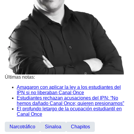
Últimas notas:
Amagaron con aplicar la ley a los estudiantes del
IPN si no liberaban Canal Once
Estudiantes rechazan acusaciones del IPN: “No
hemos dañado Canal Once; quieren presionarnos”
El profundo letargo de la ocupación estudiantil en
Canal Once
Narcotráfico
Sinaloa
Chapitos