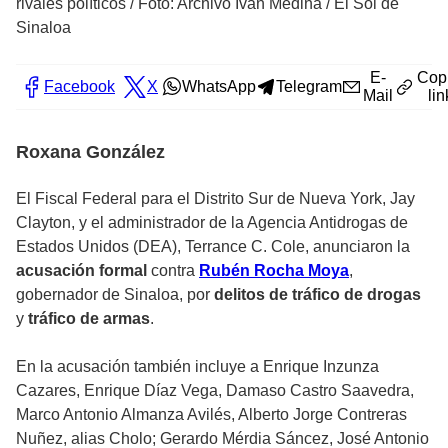
rivales políticos
/
Foto: Archivo Iván Medina / El Sol de
Sinaloa
E-
Cop
Facebook
X
WhatsApp
Telegram
Mail
lin
Roxana González
El Fiscal Federal para el Distrito Sur de Nueva York, Jay
Clayton, y el administrador de la Agencia Antidrogas de
Estados Unidos (DEA), Terrance C. Cole, anunciaron la
acusación formal
contra
Rubén Rocha Moya
,
gobernador de Sinaloa, por
delitos de tráfico de drogas
y
tráfico de armas
.
En la acusación también incluye a Enrique Inzunza
Cazares, Enrique Díaz Vega, Damaso Castro Saavedra,
Marco Antonio Almanza Avilés, Alberto Jorge Contreras
Nuñez, alias Cholo; Gerardo Mérdia Sáncez, José Antonio