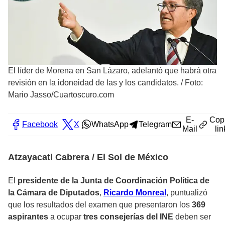
El líder de Morena en San Lázaro, adelantó que habrá otra
revisión en la idoneidad de las y los candidatos.
/
Foto:
Mario Jasso/Cuartoscuro.com
E-
Cop
Facebook
X
WhatsApp
Telegram
Mail
lin
Atzayacatl Cabrera / El Sol de México
El
presidente de la Junta de Coordinación Política de
la Cámara de Diputados
,
Ricardo Monreal
, puntualizó
que los resultados del examen que presentaron los
369
aspirantes
a ocupar
tres consejerías del INE
deben ser