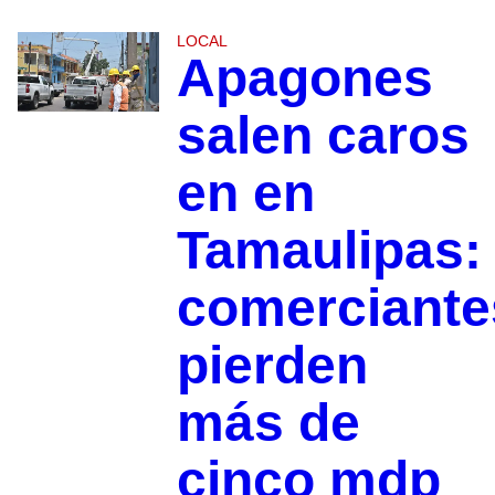
LOCAL
Apagones
salen caros
en en
Tamaulipas:
comerciante
pierden
más de
cinco mdp