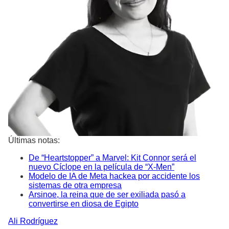
Últimas notas:
De “Heartstopper” a Marvel: Kit Connor será el
nuevo Cíclope en la película de “X-Men”
Modelo de IA de Meta hackea por accidente los
sistemas de otra empresa
Arsinoe, la reina que de ser exiliada pasó a
convertirse en diosa de Egipto
Ali
Rodríguez