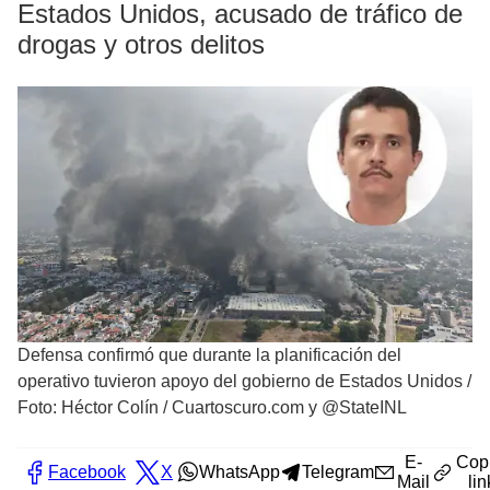
Estados Unidos, acusado de tráfico de
drogas y otros delitos
Defensa confirmó que durante la planificación del
operativo tuvieron apoyo del gobierno de Estados Unidos
/
Foto: Héctor Colín / Cuartoscuro.com y @StateINL
E-
Cop
Facebook
X
WhatsApp
Telegram
Mail
lin