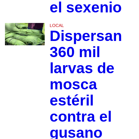
el sexenio
LOCAL
Dispersan
360 mil
larvas de
mosca
estéril
contra el
gusano