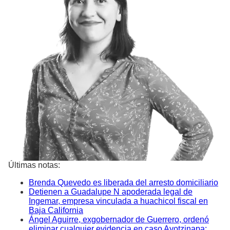
Últimas notas:
Brenda Quevedo es liberada del arresto domiciliario
Detienen a Guadalupe N apoderada legal de
Ingemar, empresa vinculada a huachicol fiscal en
Baja California
Ángel Aguirre, exgobernador de Guerrero, ordenó
eliminar cualquier evidencia en caso Ayotzinapa: