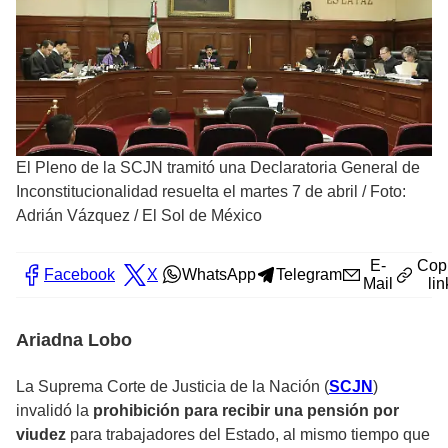
El Pleno de la SCJN tramitó una Declaratoria General de
Inconstitucionalidad resuelta el martes 7 de abril
/
Foto:
Adrián Vázquez / El Sol de México
E-
Cop
Facebook
X
WhatsApp
Telegram
Mail
lin
Ariadna Lobo
La Suprema Corte de Justicia de la Nación (
SCJN
)
invalidó la
prohibición para recibir una pensión por
viudez
para trabajadores del Estado, al mismo tiempo que