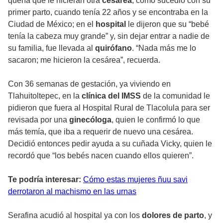
quería que le hicieran otra
cesárea
, como sucedió con su
primer parto, cuando tenía 22 años y se encontraba en la
Ciudad de México; en el
hospital
le dijeron que su “bebé
tenía la cabeza muy grande” y, sin dejar entrar a nadie de
su familia, fue llevada al
quirófano
. “Nada más me lo
sacaron; me hicieron la cesárea”, recuerda.
Con 36 semanas de gestación, ya viviendo en
Tlahuitoltepec, en la
clínica del IMSS
de la comunidad le
pidieron que fuera al Hospital Rural de Tlacolula para ser
revisada por una
ginecóloga
, quien le confirmó lo que
más temía, que iba a requerir de nuevo una cesárea.
Decidió entonces pedir ayuda a su cuñada Vicky, quien le
recordó que “los bebés nacen cuando ellos quieren”.
Te podría interesar:
Cómo estas mujeres ñuu savi
derrotaron al machismo en las urnas
Serafina acudió al hospital ya con los
dolores de parto
, y