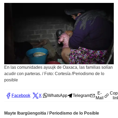
En las comunidades ayuujk de Oaxaca, las familias solían
acudir con parteras.
/
Foto: Cortesía /Periodismo de lo
posible
E-
Cop
Facebook
X
WhatsApp
Telegram
Mail
lin
Mayte Ibargüengoitia / Periodismo de lo Posible