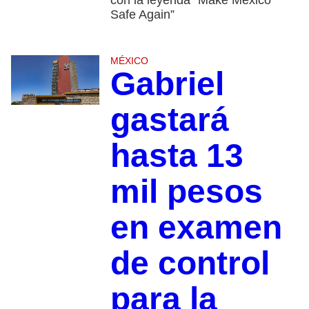
con la leyenda “Make México
Safe Again”
MÉXICO
Gabriel
gastará
hasta 13
mil pesos
en examen
de control
para la