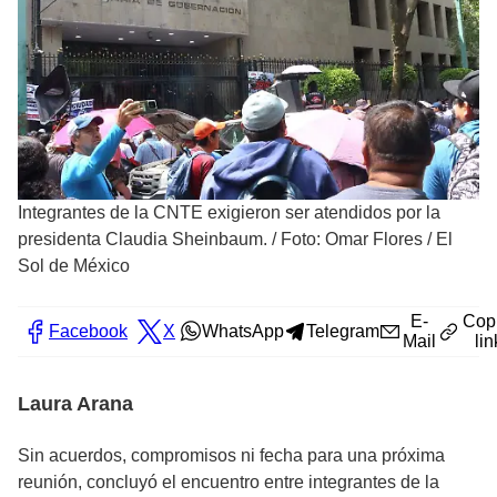
Integrantes de la CNTE exigieron ser atendidos por la
presidenta Claudia Sheinbaum.
/
Foto: Omar Flores / El
Sol de México
E-
Cop
Facebook
X
WhatsApp
Telegram
Mail
lin
Laura Arana
Sin acuerdos, compromisos ni fecha para una próxima
reunión, concluyó el encuentro entre integrantes de la