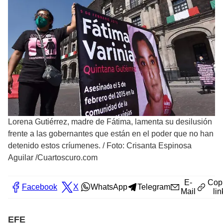
Lorena Gutiérrez, madre de Fátima, lamenta su desilusión
frente a las gobernantes que están en el poder que no han
detenido estos críumenes.
/
Foto: Crisanta Espinosa
Aguilar /Cuartoscuro.com
E-
Cop
Facebook
X
WhatsApp
Telegram
Mail
lin
EFE