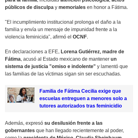
públicos de disculpa
y
memoriales
en honor a Fátima.
"El incumplimiento institucional prolonga el daño a la
familia y envía un mensaje de impunidad frente a la
violencia feminicida", afirmó el
OCNF
.
En declaraciones a EFE,
Lorena Gutiérrez, madre de
Fátima
, acusó al Estado mexicano de mantener
un
sistema de justicia "omiso e indolente"
y lamentó que
las familias de las víctimas sigan sin ser escuchadas.
Familia de Fátima Cecilia exige que
escuelas entreguen a menores solo a
tutores autorizados tras feminicidio
Además, expresó
su desilusión frente a las
gobernantes
que han llegado recientemente al poder,
como la
presidenta de México, Claudia Sheinbaum
,