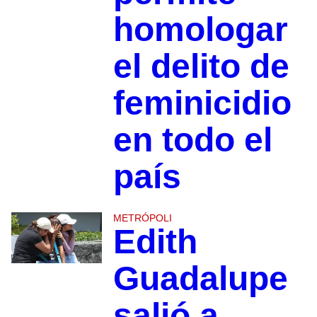
homologar
el delito de
feminicidio
en todo el
país
METRÓPOLI
Edith
Guadalupe
salió a