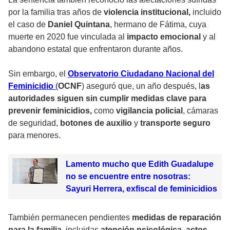
por la familia tras años de
violencia institucional,
incluido
el caso de
Daniel Quintana
, hermano de Fátima, cuya
muerte en 2020 fue vinculada al
impacto emocional
y al
abandono estatal que enfrentaron durante años.
Sin embargo, el
Observatorio Ciudadano Nacional del
Feminicidio
(
OCNF
) aseguró que, un año después, l
as
autoridades siguen sin cumplir medidas clave para
prevenir feminicidios,
como
vigilancia policial
, cámaras
de seguridad,
botones de auxilio
y
transporte seguro
para menores.
Lamento mucho que Edith Guadalupe
no se encuentre entre nosotras:
Sayuri Herrera, exfiscal de feminicidios
También permanecen pendientes
medidas de reparación
para la familia
, incluidas
atención psicológica
,
actos