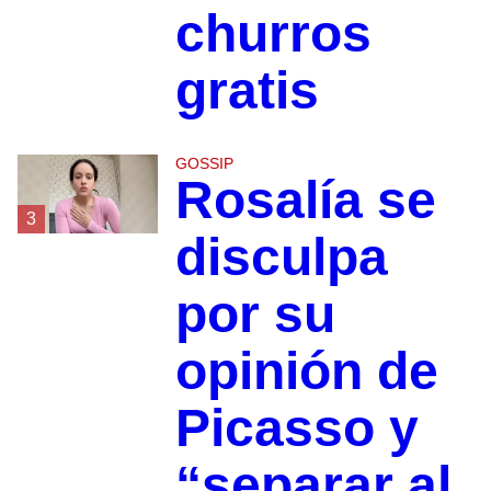
churros
gratis
GOSSIP
Rosalía se
3
disculpa
por su
opinión de
Picasso y
“separar al