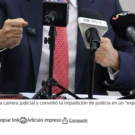
rrera judicial y convirtió la impartición de justicia en un “expe
opiar link
Artículo impreso
Compartir