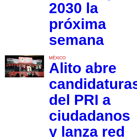
2030 la
próxima
semana
MÉXICO
Alito abre
candidatura
del PRI a
ciudadanos
y lanza red