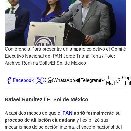
Conferencia Para presentar un amparo colectivo el Comité
Ejecutivo Nacional del PAN Jorge Triana Tena
/
Foto:
Archivo Romina Solís/El Sol de México
E-
Cop
Facebook
X
WhatsApp
Telegram
Mail
lin
Rafael Ramírez / El Sol de México
A casi dos meses de que
el
PAN
abrió formalmente su
proceso de afiliación ciudadana
y flexibilizó sus
mecanismos de selección interna, el vocero nacional del