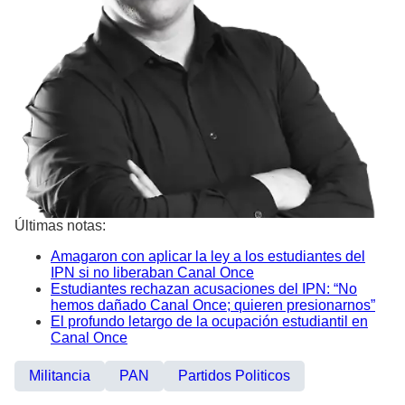
Últimas notas:
Amagaron con aplicar la ley a los estudiantes del
IPN si no liberaban Canal Once
Estudiantes rechazan acusaciones del IPN: “No
hemos dañado Canal Once; quieren presionarnos”
El profundo letargo de la ocupación estudiantil en
Canal Once
Militancia
PAN
Partidos Politicos