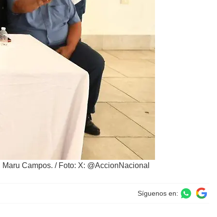
a, Maru Campos.
/
Foto: X: @AccionNacional
Síguenos en: