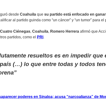
eguró desde
Coahuila
que
su partido está enfocado en ganar
calificar al partido guinda como “un cáncer” y “un tumor” para el 
Cuatro Ciénegas
,
Coahuila
,
Romero Herrera
afirmó que Acci
otros partidos, como el
PRI
.
utamente resueltos es en impedir que e
 país (…) lo que entre todas y todos t
orena
esaparecer poderes en Sinaloa; acusa “narcoalianza” de Mo