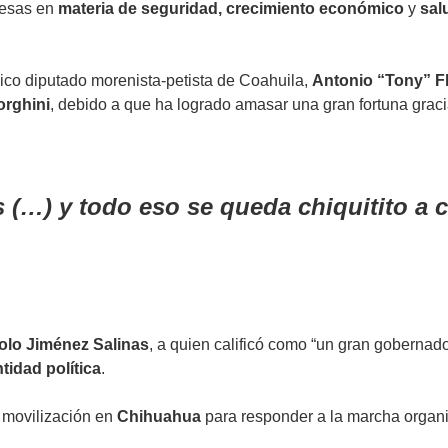
mesas en
materia de seguridad,
crecimiento económico
y
sal
.
ico diputado morenista-petista de Coahuila,
Antonio “Tony” F
rghini
, debido a que ha logrado amasar una gran fortuna grac
…) y todo eso se queda chiquitito a c
lo Jiménez Salinas
, a quien calificó como “un gran gobernado
tidad política
.
 movilización en
Chihuahua
para responder a la marcha organ