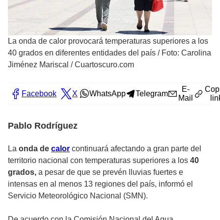
La onda de calor provocará temperaturas superiores a los
40 grados en diferentes entidades del país
/
Foto: Carolina
Jiménez Mariscal / Cuartoscuro.com
E-
Cop
Facebook
X
WhatsApp
Telegram
Mail
lin
Pablo Rodríguez
La
onda de
calor
continuará afectando a gran parte del
territorio nacional con temperaturas superiores a los
40
grados,
a pesar de que se prevén lluvias fuertes e
intensas en al menos 13 regiones del país, informó el
Servicio Meteorológico Nacional (SMN).
De acuerdo con la Comisión Nacional del Agua