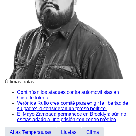
Últimas notas:
Continúan los ataques contra automovilistas en
Circuito Interior
Verónica Ruffo crea comité para exigir la libertad de
su padre; lo consideran un “preso político”
El Mayo Zambada permanece en Brooklyn; aún no
es trasladado a una prisión con centro médico
Altas Temperaturas
Lluvias
Clima