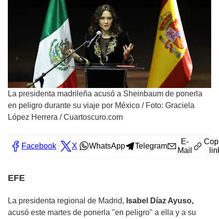
La presidenta madrileña acusó a Sheinbaum de ponerla
en peligro durante su viaje por México
/
Foto: Graciela
López Herrera / Cuartoscuro.com
E-
Cop
Facebook
X
WhatsApp
Telegram
Mail
lin
EFE
La presidenta regional de Madrid,
Isabel
Díaz Ayuso,
acusó este martes de ponerla "en peligro" a ella y a su