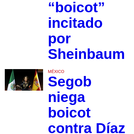
“boicot”
incitado
por
Sheinbaum
MÉXICO
Segob
niega
boicot
contra Díaz