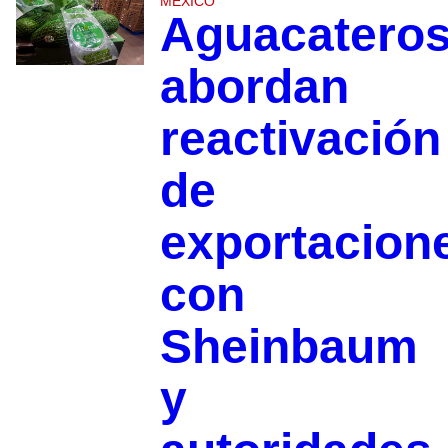
MÉXICO
Aguacatero
abordan
reactivación
de
exportacion
con
Sheinbaum
y