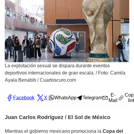
La explotación sexual se dispara durante eventos
deportivos internacionales de gran escala.
/
Foto: Camila
Ayala Benabib / Cuartoscuro.com
E-
Cop
Facebook
X
WhatsApp
Telegram
Mail
lin
Juan Carlos Rodríguez / El Sol de México
Mientras el gobierno mexicano promociona la
Copa del