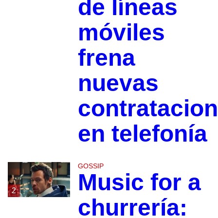
de líneas
móviles
frena
nuevas
contratacio
en telefonía
GOSSIP
Music for a
2
churrería: