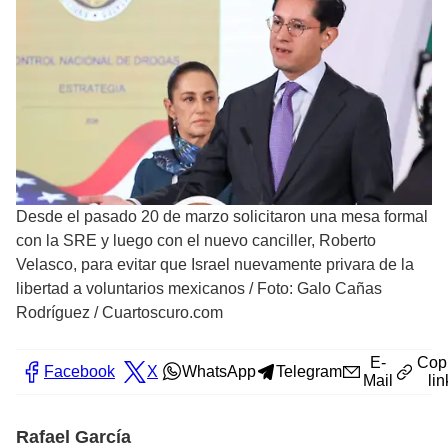
Desde el pasado 20 de marzo solicitaron una mesa formal
con la SRE y luego con el nuevo canciller, Roberto
Velasco, para evitar que Israel nuevamente privara de la
libertad a voluntarios mexicanos
/
Foto: Galo Cañas
Rodríguez / Cuartoscuro.com
E-
Cop
Facebook
X
WhatsApp
Telegram
Mail
lin
Rafael García