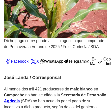
Dicho pago corresponde al ciclo agrícola que comprende
de Primavera a Verano de 2025
/
Foto: Cortesía / SDA
E-
Cop
Facebook
X
WhatsApp
Telegram
Mail
lin
José Landa / Corresponsal
Al menos dos mil 421 productores de
maíz blanco
en
Campeche
no han acudido a la
Secretaría de Desarrollo
Agrícola
(SDA) no han acudido por el pago de su
incentivo a dicho producto, según datos del gobierno