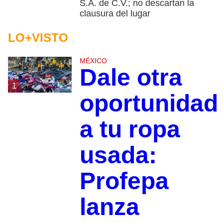
S.A. de C.V.; no descartan la
clausura del lugar
LO+VISTO
MÉXICO
Dale otra
1
oportunidad
a tu ropa
usada:
Profepa
lanza