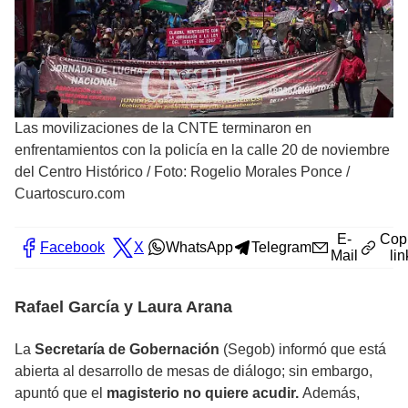
Las movilizaciones de la CNTE terminaron en
enfrentamientos con la policía en la calle 20 de noviembre
del Centro Histórico
/
Foto: Rogelio Morales Ponce /
Cuartoscuro.com
E-
Cop
Facebook
X
WhatsApp
Telegram
Mail
lin
Rafael García y Laura Arana
La
Secretaría de Gobernación
(Segob) informó que está
abierta al desarrollo de mesas de diálogo; sin embargo,
apuntó que el
magisterio no quiere acudir.
Además,