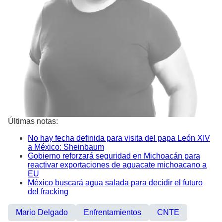
Últimas notas:
No hay fecha definida para visita del papa León XIV
a México: Sheinbaum
Gobierno reforzará seguridad en Michoacán para
reactivar exportaciones de aguacate michoacano a
EU
México buscará agua salada para decidir el futuro
del fracking
Mario Delgado
Enfrentamientos
CNTE