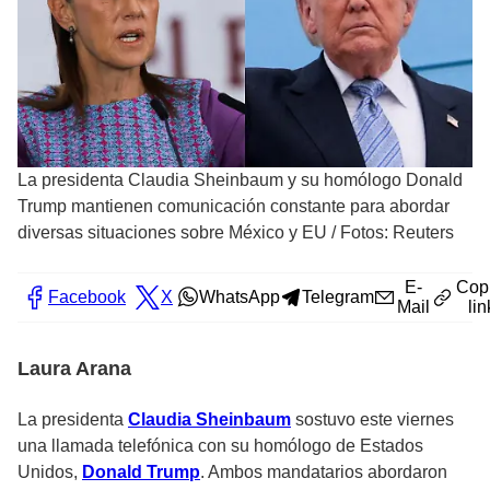
La presidenta Claudia Sheinbaum y su homólogo Donald
Trump mantienen comunicación constante para abordar
diversas situaciones sobre México y EU
/
Fotos: Reuters
E-
Cop
Facebook
X
WhatsApp
Telegram
Mail
lin
Laura Arana
La presidenta
Claudia Sheinbaum
sostuvo este viernes
una llamada telefónica con su homólogo de Estados
Unidos,
Donald Trump
. Ambos mandatarios abordaron