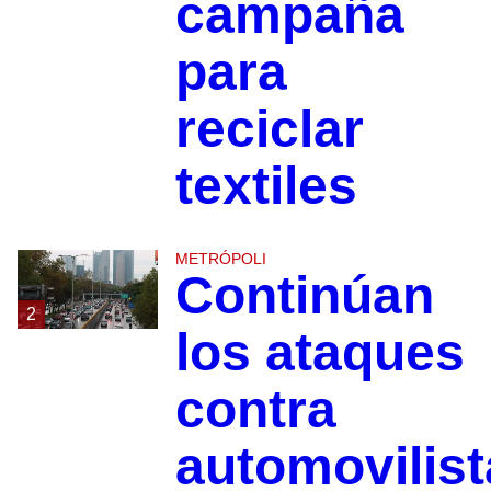
campaña
para
reciclar
textiles
METRÓPOLI
Continúan
2
los ataques
contra
automovilist