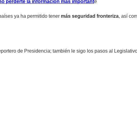
no perderte la información más important
e
países ya ha permitido tener
más seguridad fronteriza
, así co
portero de Presidencia; también le sigo los pasos al Legislativo