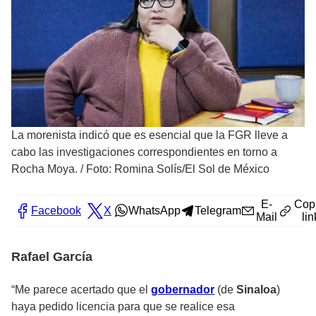
La morenista indicó que es esencial que la FGR lleve a
cabo las investigaciones correspondientes en torno a
Rocha Moya.
/
Foto: Romina Solís/El Sol de México
E-
Cop
Facebook
X
WhatsApp
Telegram
Mail
lin
Rafael García
“Me parece acertado que el
gobernador
(de
Sinaloa
)
haya pedido licencia para que se realice esa