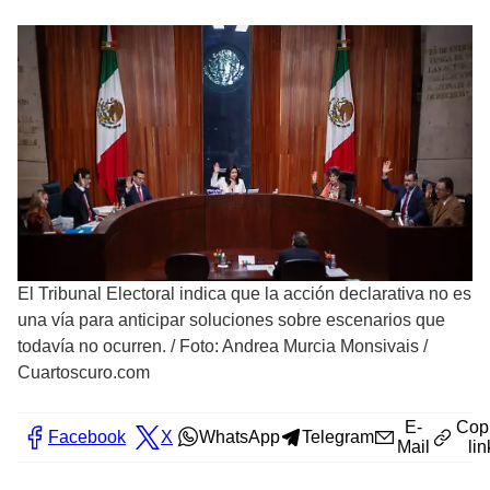
El Tribunal Electoral indica que la acción declarativa no es
una vía para anticipar soluciones sobre escenarios que
todavía no ocurren.
/
Foto: Andrea Murcia Monsivais /
Cuartoscuro.com
E-
Cop
Facebook
X
WhatsApp
Telegram
Mail
lin