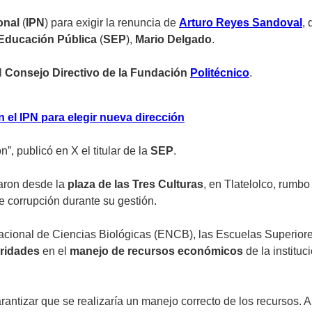
onal
(
IPN
) para exigir la renuncia de
Arturo Reyes Sandoval
, 
 Educación Pública
(
SEP
),
Mario Delgado
.
l
Consejo Directivo de la Fundación
Politécnico
.
el IPN para elegir nueva dirección
, publicó en X el titular de la
SEP
.
ron desde la
plaza de las Tres Culturas
, en Tlatelolco, rumbo
e corrupción durante su gestión.
acional de Ciencias Biológicas (ENCB), las Escuelas Superior
aridades
en el
manejo de recursos económicos
de la instituc
rantizar que se realizaría un manejo correcto de los recursos. A