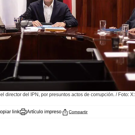
el director del IPN, por presuntos actos de corrupción.
/
Foto: X
opiar link
Artículo impreso
Compartir