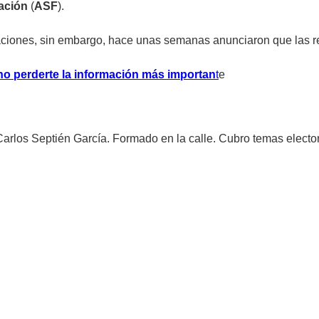
ración
(
ASF
).
ciones, sin embargo, hace unas semanas anunciaron que las r
no perderte la información más importan
t
e
rlos Septién García. Formado en la calle. Cubro temas elector