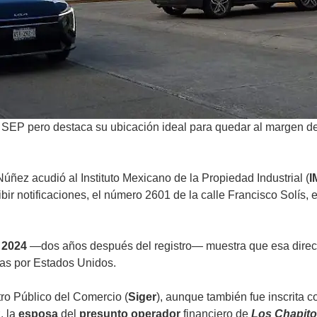
la SEP pero destaca su ubicación ideal para quedar al margen d
Núñez acudió al Instituto Mexicano de la Propiedad Industrial (
I
ibir notificaciones, el número 2601 de la calle Francisco Solís, 
l
2024
—dos años después del registro— muestra que esa direcc
as por Estados Unidos.
ro Público del Comercio (
Siger
), aunque también fue inscrita 
, la
esposa
del
presunto operador
financiero de
Los Chapit