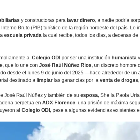
biliarias
y constructoras para
lavar dinero
, a nadie podría so
Interno Bruto (PIB) turístico de la región noroeste del país. Lo 
na
escuela privada
la cual recibe, todos los días, a decenas de
ampliamente al
Colegio ODI
por ser una institución
humanista
y
le, que lo une con
José Raúl Núñez Ríos
, un discreto hombre
do desde el lunes 9 de junio del 2025 —hace alrededor de un 
rial destinado a
limpiar
las ganancias por la
venta de drogas
de José Raúl Núñez y también de su
esposa
, Sheila Paola Ur
dena perpetua en
ADX Florence
, una prisión de máxima se
luyeron al
Colegio ODI,
pese a algunas evidencias existentes e