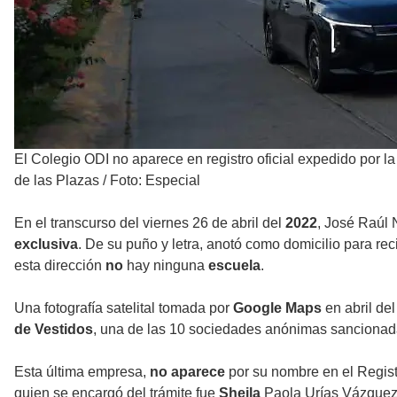
El Colegio ODI no aparece en registro oficial expedido por 
de las Plazas
/
Foto: Especial
En el transcurso del viernes 26 de abril del
2022
, José Raúl 
exclusiva
. De su puño y letra, anotó como domicilio para rec
esta dirección
no
hay ninguna
escuela
.
Una fotografía satelital tomada por
Google Maps
en abril de
de Vestidos
, una de las 10 sociedades anónimas sancionad
Esta última empresa,
no aparece
por su nombre en el Regist
quien se encargó del trámite fue
Sheila
Paola Urías Vázquez