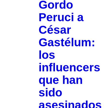
Gordo
Peruci a
César
Gastélum:
los
influencers
que han
sido
asesinados