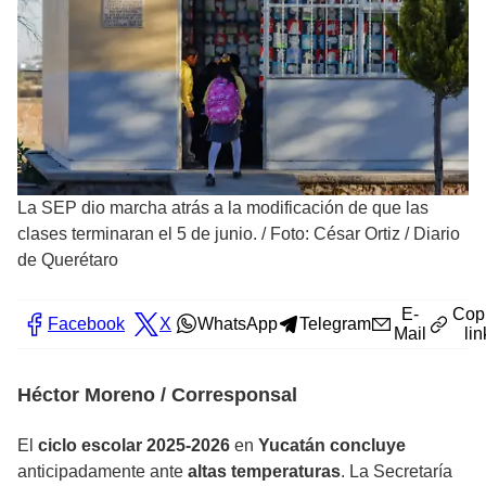
La SEP dio marcha atrás a la modificación de que las
clases terminaran el 5 de junio.
/
Foto: César Ortiz / Diario
de Querétaro
E-
Cop
Facebook
X
WhatsApp
Telegram
Mail
lin
Héctor Moreno / Corresponsal
El
ciclo escolar 2025-2026
en
Yucatán
concluye
anticipadamente ante
altas temperaturas
. La Secretaría