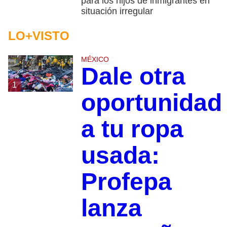
para los hijos de inmigrantes en
situación irregular
LO+VISTO
MÉXICO
Dale otra
1
oportunidad
a tu ropa
usada:
Profepa
lanza