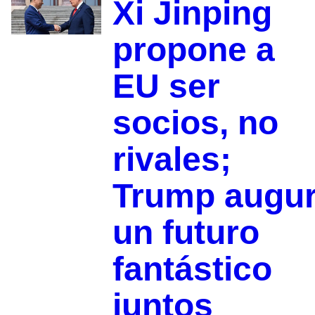
Xi Jinping
propone a
EU ser
socios, no
rivales;
Trump augu
un futuro
fantástico
juntos