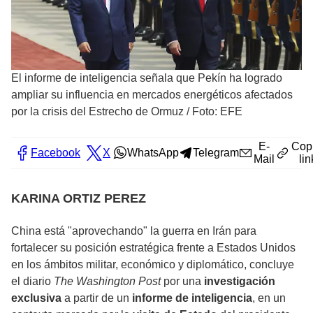
El informe de inteligencia señala que Pekín ha logrado
ampliar su influencia en mercados energéticos afectados
por la crisis del Estrecho de Ormuz
/
Foto: EFE
E-
Cop
Facebook
X
WhatsApp
Telegram
Mail
lin
KARINA ORTIZ PEREZ
China está "aprovechando" la guerra en Irán para
fortalecer su posición estratégica frente a Estados Unidos
en los ámbitos militar, económico y diplomático, concluye
el diario
The Washington Post
por una
investigación
exclusiva
a partir de un
informe de inteligencia
, en un