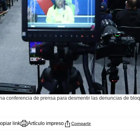
una conferencia de prensa para desmentir las denuncias de blo
opiar link
Artículo impreso
Compartir