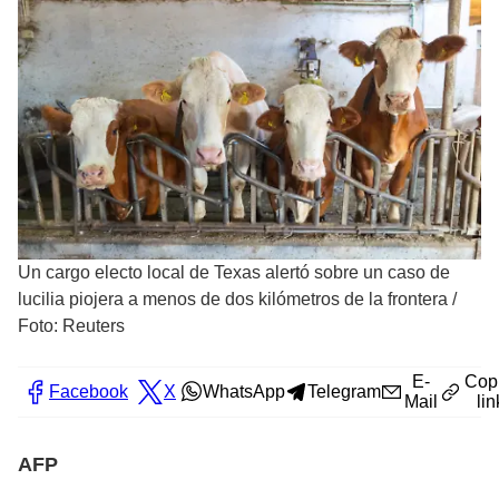
Un cargo electo local de Texas alertó sobre un caso de
lucilia piojera a menos de dos kilómetros de la frontera
/
Foto: Reuters
E-
Cop
Facebook
X
WhatsApp
Telegram
Mail
lin
AFP