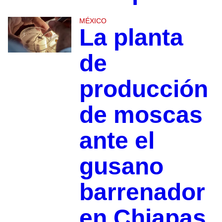
MÉXICO
La planta
de
producción
de moscas
ante el
gusano
barrenador
en Chiapas